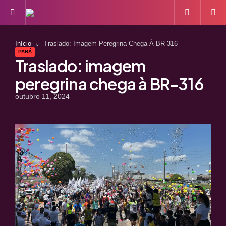
Menu
S
Início
Traslado: Imagem Peregrina Chega À BR-316
PARÁ
Traslado: imagem
peregrina chega à BR-316
outubro 11, 2024