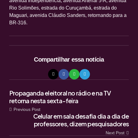
avenida Independência, avenida Arterial 5-A, avenida
Rio Solimões, estrada do Curuçambá, estrada do
Maguari, avenida Cláudio Sanders, retornando para a
BR-316.
Compartilhar
essa notícia
Post
Propaganda eleitoral no rádio e na TV
retorna nesta sexta-feira
navigation
Previous Post
Celular em sala desafia dia a dia de
professores, dizem pesquisadores
Next Post