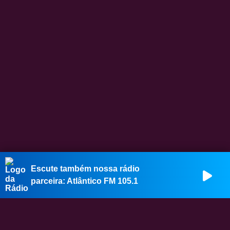
Escute também nossa rádio
parceira:
Atlântico FM 105.1
CASTANHAL
Novo transporte público de
Castanhal: Confira as linhas e rotas