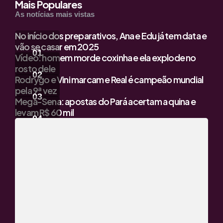
Mais Populares
As notícias mais vistas
No início dos preparativos, Ana e Edu já tem data e
vão se casar em 2025
Vídeo: homem morde coxinha e ela explode no
rosto dele
Rodrygo e Vini marcam e Real é campeão mundial
pela 9ª vez
Mega-Sena: apostas do Pará acertam a quina e
levam R$ 60 mil