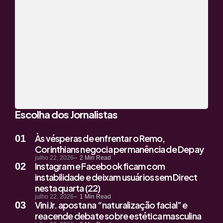
Escolha dos Jornalistas
Às vésperas de enfrentar o Remo,
Corinthians negocia permanência de Depay
julho 22, 2026
2
Min Read
Instagram e Facebook ficam com
instabilidade e deixam usuários sem Direct
nesta quarta (22)
julho 22, 2026
1
Min Read
Vini Jr. aposta na “naturalização facial” e
reacende debate sobre estética masculina