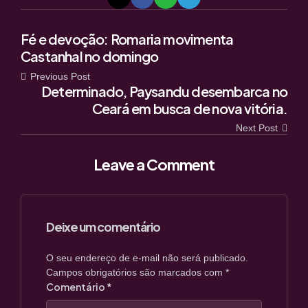
Post
Fé e devoção: Romaria movimenta
Castanhal no domingo
navigation
Previous Post
Determinado, Paysandu desembarca no
Ceará em busca de nova vitória.
Next Post
Leave a Comment
Deixe um comentário
O seu endereço de e-mail não será publicado.
Campos obrigatórios são marcados com
*
Comentário
*